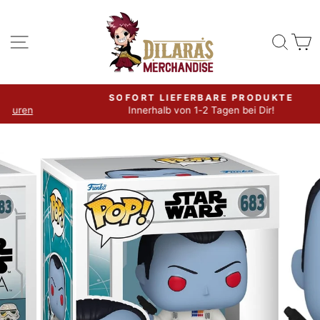
Direkt
zum
Seitennavigation
Such
W
Inhalt
SOFORT LIEFERBARE PRODUKTE
Innerhalb von 1-2 Tagen bei Dir!
Pause
Diashow