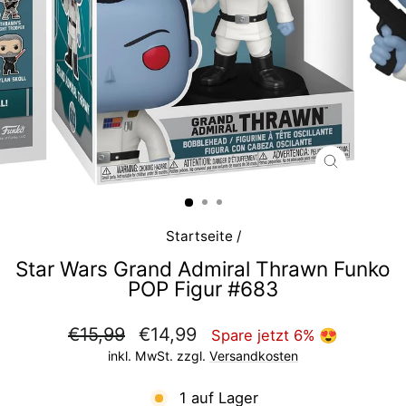
SCHLIESS
ESC)
Startseite
/
Star Wars Grand Admiral Thrawn Funko
POP Figur #683
Normaler
Sonderpreis
€15,99
€14,99
Spare jetzt 6% 😍
Preis
inkl. MwSt. zzgl.
Versandkosten
1 auf Lager