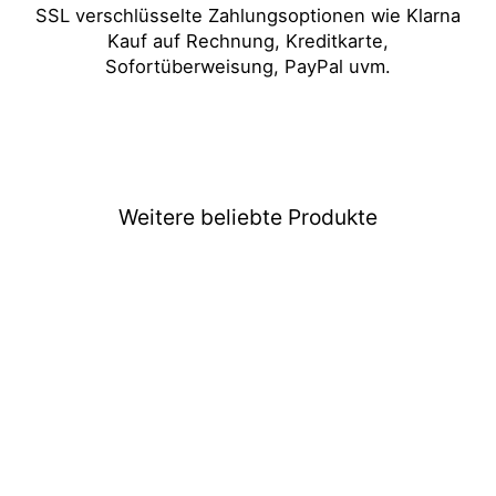
SSL verschlüsselte Zahlungsoptionen wie Klarna
Kauf auf Rechnung, Kreditkarte,
Sofortüberweisung, PayPal uvm.
Weitere beliebte Produkte
Sale 😍
Star Wars Grand Admiral
Thrawn Funko POP Figur
#683
Normaler
Sonderpreis
€15,99
€14,99
Preis
Spare jetzt 6% 😍