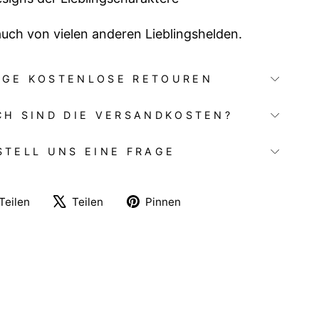
auch von vielen anderen Lieblingshelden.
AGE KOSTENLOSE RETOUREN
CH SIND DIE VERSANDKOSTEN?
STELL UNS EINE FRAGE
Auf
Auf
Auf
Teilen
Teilen
Pinnen
Facebook
X
Pinterest
teilen
twittern
pinnen