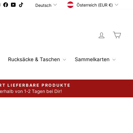
Währung
Sprache
Instagram
Facebook
YouTube
TikTok
Österreich (EUR €)
Deutsch
Einloggen
Ware
Rucksäcke & Taschen
Sammelkarten
RT LIEFERBARE PRODUKTE
erhalb von 1-2 Tagen bei Dir!