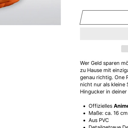
−
+
Wer Geld sparen mö
zu Hause mit einzig
genau richtig. One 
nicht nur als klein
Hingucker in deiner
Offizielles
Anim
Maße: ca. 16 c
Aus PVC
Detailgetreue D