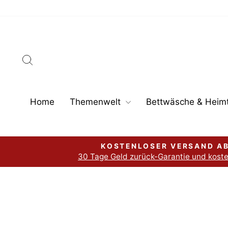
Direkt
zum
Inhalt
Suche
Home
Themenwelt
Bettwäsche & Heimt
KOSTENLOSER VERSAND AB
30 Tage Geld zurück-Garantie und kost