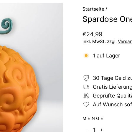
Startseite
/
Spardose One
Normaler
€24,99
Preis
inkl. MwSt. zzgl.
Versa
1 auf Lager
30 Tage Geld z
Gratis Lieferun
Geprüfte Qualit
Auf Wunsch sofo
MENGE