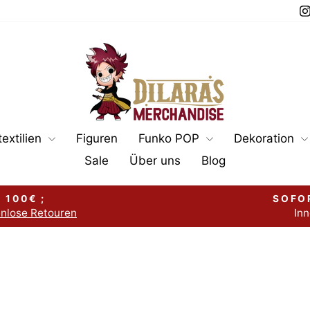
extilien
Figuren
Funko POP
Dekoration
Sale
Über uns
Blog
 100€ ;
SOFO
enlose Retouren
Inn
Pause
Diashow