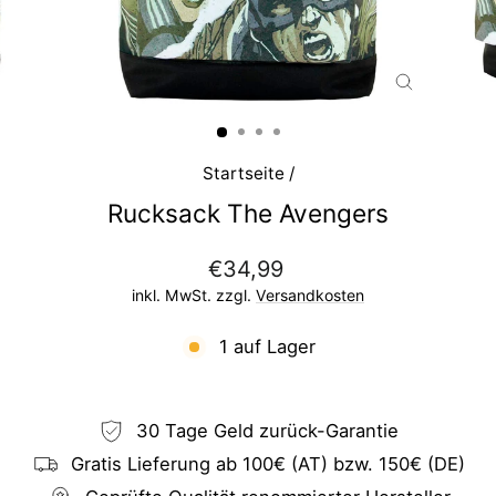
SCHLIESS
ESC)
Startseite
/
Rucksack The Avengers
Normaler
€34,99
Preis
inkl. MwSt. zzgl.
Versandkosten
1 auf Lager
30 Tage Geld zurück-Garantie
Gratis Lieferung ab 100€ (AT) bzw. 150€ (DE)