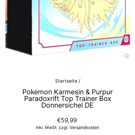
SC
ES
Startseite
/
Pokemon Karmesin & Purpur
Paradoxrift Top Trainer Box
Donnersichel DE
Normaler
€59,99
Preis
inkl. MwSt. zzgl.
Versandkosten