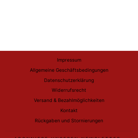
Pokemon Karmesin &
Purpur Paradoxrift Top
Trainer Box Donnersichel
DE
€59,99
Impressum
Allgemeine Geschäftsbedingungen
Datenschutzerklärung
Widerrufsrecht
Versand & Bezahlmöglichkeiten
Kontakt
Rückgaben und Stornierungen