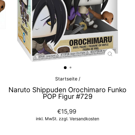
SCHLIESS
ESC)
Startseite
/
Naruto Shippuden Orochimaro Funko
POP Figur #729
Normaler
€15,99
Preis
inkl. MwSt. zzgl.
Versandkosten