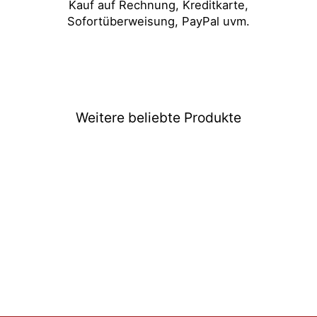
Kauf auf Rechnung, Kreditkarte,
Sofortüberweisung, PayPal uvm.
Weitere beliebte Produkte
Naruto Shippuden Funko
POP Tenten #1661
€15,99