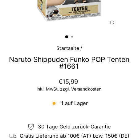
SCHLIESS
ESC)
Startseite
/
Naruto Shippuden Funko POP Tenten
#1661
Normaler
€15,99
Preis
inkl. MwSt. zzgl.
Versandkosten
1 auf Lager
30 Tage Geld zurück-Garantie
Gratis Lieferung ab 100€ (AT) bzw. 150€ (DE)