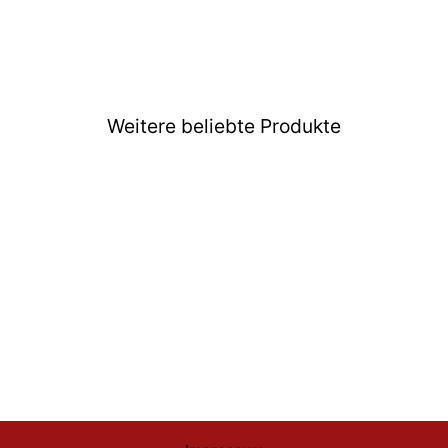
Weitere beliebte Produkte
Ausverkauft
Marvel Bettwäsche I am
Groot 140x200 cm
Baumwolle
€29,99