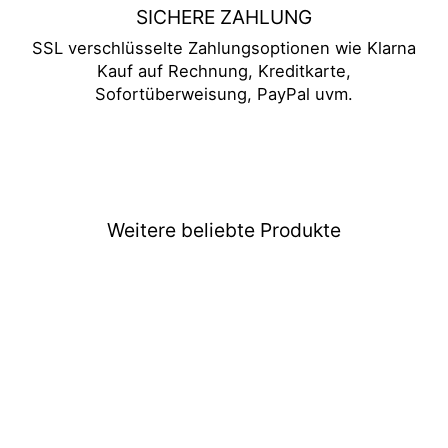
SICHERE ZAHLUNG
SSL verschlüsselte Zahlungsoptionen wie Klarna
Kauf auf Rechnung, Kreditkarte,
Sofortüberweisung, PayPal uvm.
Weitere beliebte Produkte
Ausverkauft
Funko POP Spiderman:
Across The Spider-Verse
1236 Jumbo Size 25 cm