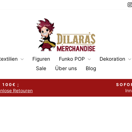
extilien
Figuren
Funko POP
Dekoration
Sale
Über uns
Blog
 100€ ;
SOFO
enlose Retouren
Inn
Pause
Diashow