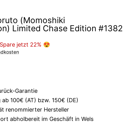
ruto (Momoshiki
on) Limited Chase Edition #1382
is
Spare jetzt 22% 😍
ndkosten
urück-Garantie
g ab 100€ (AT) bzw. 150€ (DE)
ät renommierter Hersteller
rt abholbereit im Geschäft in Wels