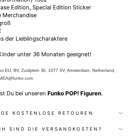
se Edition, Special Edition Sticker
me Merchandise
groß
C
ns der Lieblingscharaktere
 Kinder unter 36 Monaten geeignet!
nko EU, BV, Zuidplein 36, 1077 XV, Amsterdam, Netherland,
EMEA@funko.com
st Du bei unseren
Funko POP! Figuren
.
AGE KOSTENLOSE RETOUREN
CH SIND DIE VERSANDKOSTEN?