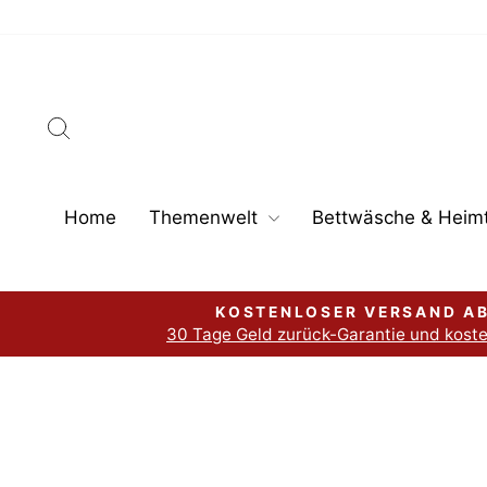
Direkt
zum
Inhalt
Suche
Home
Themenwelt
Bettwäsche & Heimt
KOSTENLOSER VERSAND AB
30 Tage Geld zurück-Garantie und kost