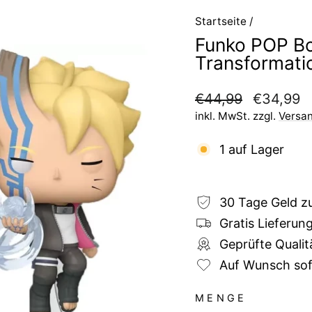
Startseite
/
Funko POP Bo
Transformati
Normaler
Sonderpre
€44,99
€34,99
Preis
inkl. MwSt. zzgl.
Versa
1 auf Lager
30 Tage Geld z
Gratis Lieferun
Geprüfte Qualit
Auf Wunsch sofo
MENGE