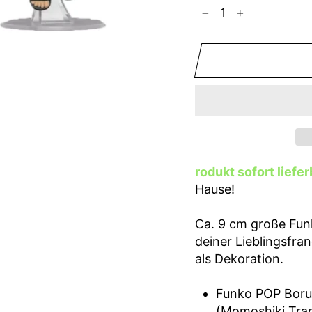
−
+
rodukt sofort liefer
Hause!
Ca. 9 cm große Funk
deiner Lieblingsfra
als Dekoration.
Funko POP Borut
(Momoshiki Tra