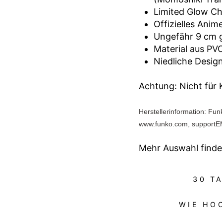
Limited Glow Cha
Offizielles Ani
Ungefähr 9 cm 
Material aus PV
Niedliche Desig
Achtung: Nicht für
Herstellerinformation: Fu
www.funko.com, support
Mehr Auswahl finde
30 T
WIE HO