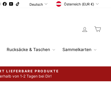
Währung
Sprache
Instagram
Facebook
YouTube
TikTok
Österreich (EUR €)
Deutsch
Einloggen
Ware
Rucksäcke & Taschen
Sammelkarten
RT LIEFERBARE PRODUKTE
erhalb von 1-2 Tagen bei Dir!