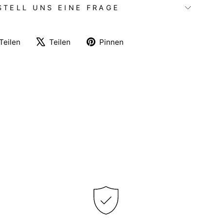
STELL UNS EINE FRAGE
Auf
Auf
Auf
Teilen
Teilen
Pinnen
Facebook
X
Pinterest
teilen
twittern
pinnen