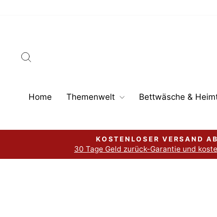
Direkt
zum
Inhalt
Suche
Home
Themenwelt
Bettwäsche & Heimt
KOSTENLOSER VERSAND AB
30 Tage Geld zurück-Garantie und kost