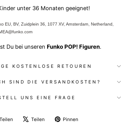
 Kinder unter 36 Monaten geeignet!
nko EU, BV, Zuidplein 36, 1077 XV, Amsterdam, Netherland,
EMEA@funko.com
st Du bei unseren
Funko POP! Figuren
.
AGE KOSTENLOSE RETOUREN
CH SIND DIE VERSANDKOSTEN?
STELL UNS EINE FRAGE
Auf
Auf
Auf
Teilen
Teilen
Pinnen
Facebook
X
Pinterest
teilen
twittern
pinnen