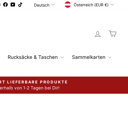
Währung
Sprache
Instagram
Facebook
YouTube
TikTok
Österreich (EUR €)
Deutsch
Einloggen
Ware
Rucksäcke & Taschen
Sammelkarten
RT LIEFERBARE PRODUKTE
erhalb von 1-2 Tagen bei Dir!