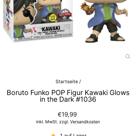
SC
ES
Startseite
/
Boruto Funko POP Figur Kawaki Glows
in the Dark #1036
Normaler
€19,99
Preis
inkl. MwSt. zzgl.
Versandkosten
1 auf Lager