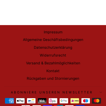
Kawaki Glows in the Dark
#1036
€19,99
Impressum
Allgemeine Geschäftsbedingungen
Datenschutzerklärung
Widerrufsrecht
Versand & Bezahlmöglichkeiten
Kontakt
Rückgaben und Stornierungen
ABONNIERE UNSEREN NEWSLETTER