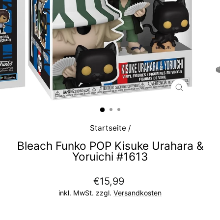
SCHLIESS
ESC)
Startseite
/
Bleach Funko POP Kisuke Urahara &
Yoruichi #1613
Normaler
€15,99
Preis
inkl. MwSt. zzgl.
Versandkosten