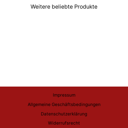
Weitere beliebte Produkte
Ausverkauft
Bleach Funko POP Kisuke
Urahara & Yoruichi #1613
€15,99
Impressum
Allgemeine Geschäftsbedingungen
Datenschutzerklärung
Widerrufsrecht