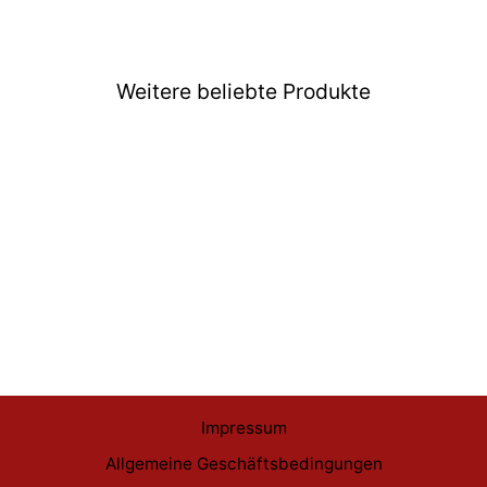
Weitere beliebte Produkte
Ausverkauft
Black Clover Funko POP
Vanessa #1722
€15,99
Impressum
Allgemeine Geschäftsbedingungen