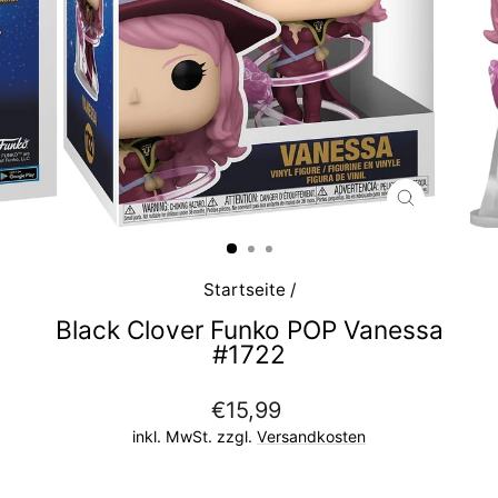
SCHLIESS
ESC)
Startseite
/
Black Clover Funko POP Vanessa
#1722
Normaler
€15,99
Preis
inkl. MwSt. zzgl.
Versandkosten