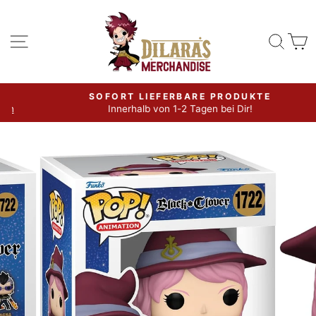
Direkt
zum
Seitennavigation
Such
W
Inhalt
SOFORT LIEFERBARE PRODUKTE
Innerhalb von 1-2 Tagen bei Dir!
Pause
Diashow