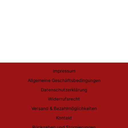
Banpresto One Piece Nico
Robin Glitter & Glamours 25
cm
€59,99
Impressum
Allgemeine Geschäftsbedingungen
Datenschutzerklärung
Widerrufsrecht
Versand & Bezahlmöglichkeiten
Kontakt
Rückgaben und Stornierungen