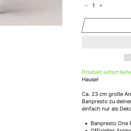
−
+
Produkt sofort lief
Hause!
Ca. 23 cm große An
Banpresto zu deiner
einfach nur als Dek
Banpresto One Pi
Offizielles Ani