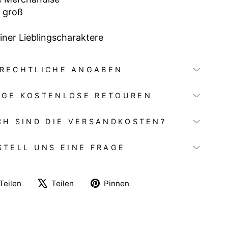
 groß
iner Lieblingscharaktere
RECHTLICHE ANGABEN
AGE KOSTENLOSE RETOUREN
CH SIND DIE VERSANDKOSTEN?
STELL UNS EINE FRAGE
Auf
Auf
Auf
Teilen
Teilen
Pinnen
Facebook
X
Pinterest
teilen
twittern
pinnen