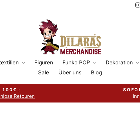
extilien
Figuren
Funko POP
Dekoration
Sale
Über uns
Blog
 100€ ;
SOFO
enlose Retouren
Inn
Pause
Diashow