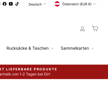
Währung
Sprache
Instagram
Facebook
YouTube
TikTok
Österreich (EUR €)
Deutsch
Einloggen
Ware
Rucksäcke & Taschen
Sammelkarten
RT LIEFERBARE PRODUKTE
erhalb von 1-2 Tagen bei Dir!