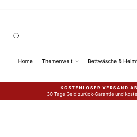
Direkt
zum
Inhalt
Suche
Home
Themenwelt
Bettwäsche & Heimt
KOSTENLOSER VERSAND AB
30 Tage Geld zurück-Garantie und kost