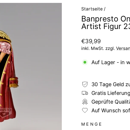
Startseite
/
Banpresto On
Artist Figur 
Normaler
€39,99
Preis
inkl. MwSt. zzgl.
Versa
Auf Lager - in 
30 Tage Geld z
Gratis Lieferun
Geprüfte Qualit
Auf Wunsch sofo
MENGE