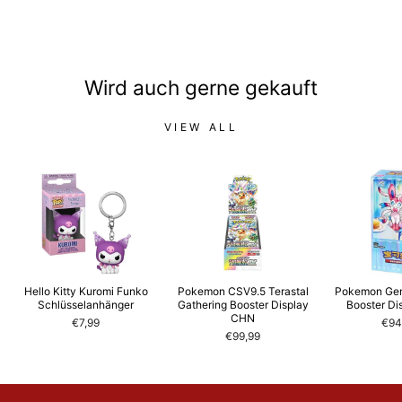
Wird auch gerne gekauft
VIEW ALL
Hello Kitty Kuromi Funko
Pokemon CSV9.5 Terastal
Pokemon Gem
Schlüsselanhänger
Gathering Booster Display
Booster D
CHN
€7,99
€94
€99,99