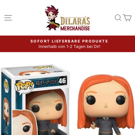
Direkt
zum
Seitennavigation
Such
W
Inhalt
SOFORT LIEFERBARE PRODUKTE
Innerhalb von 1-2 Tagen bei Dir!
Pause
Diashow