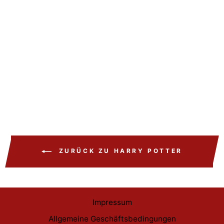
Harry Potter Funko POP
Ginny Weasley #46
€15,99
ZURÜCK ZU HARRY POTTER
Impressum
Allgemeine Geschäftsbedingungen