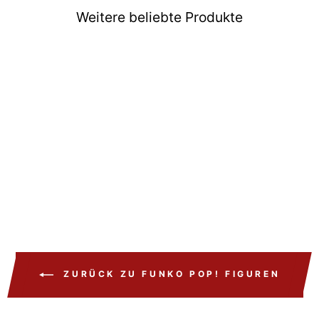
Weitere beliebte Produkte
Funko POP Death Note
Light Yagami #2379
€15,99
ZURÜCK ZU FUNKO POP! FIGUREN