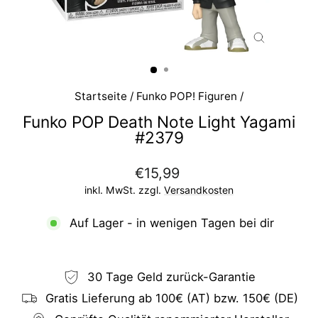
SCHLIESS
ESC)
Startseite
/
Funko POP! Figuren
/
Funko POP Death Note Light Yagami
#2379
Normaler
€15,99
Preis
inkl. MwSt. zzgl.
Versandkosten
Auf Lager - in wenigen Tagen bei dir
30 Tage Geld zurück-Garantie
Gratis Lieferung ab 100€ (AT) bzw. 150€ (DE)