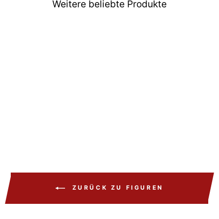
Weitere beliebte Produkte
Ausverkauft
Figuarts Zero Saint Seiya
Sagittarius Metallique 25
cm
€179,99
ZURÜCK ZU FIGUREN