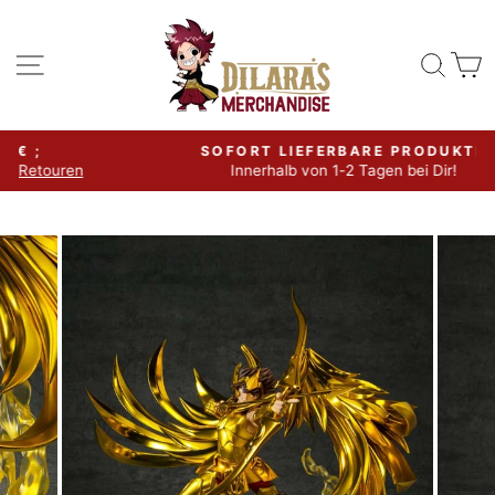
Direkt
zum
Seitennavigation
Such
W
Inhalt
SOFORT LIEFERBARE PRODUKTE
Innerhalb von 1-2 Tagen bei Dir!
Pause
Diashow