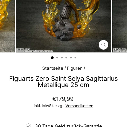
SCHLIESS
ESC)
Startseite
/
Figuren
/
Figuarts Zero Saint Seiya Sagittarius
Metallique 25 cm
Normaler
€179,99
Preis
inkl. MwSt. zzgl.
Versandkosten
30 Tage Geld zurück-Garantie