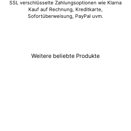
SSL verschlüsselte Zahlungsoptionen wie Klarna
Kauf auf Rechnung, Kreditkarte,
Sofortüberweisung, PayPal uvm.
Weitere beliebte Produkte
Ausverkauft
Naruto Shippuden Funko
POP Obito Uchiha #1400
€20,99