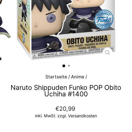
SCHLIESS
ESC)
Startseite
/
Anime
/
Naruto Shippuden Funko POP Obito
Uchiha #1400
Normaler
€20,99
Preis
inkl. MwSt. zzgl.
Versandkosten