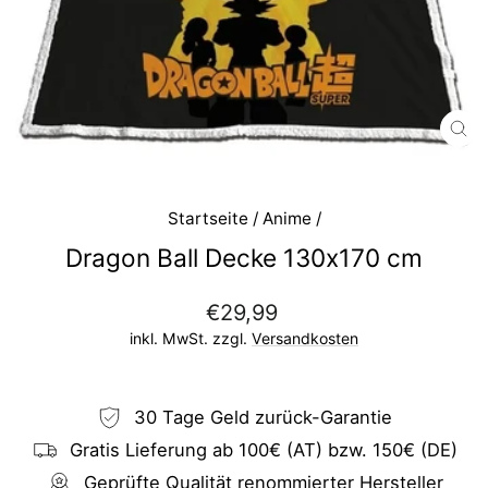
SC
ES
Startseite
/
Anime
/
Dragon Ball Decke 130x170 cm
Normaler
€29,99
Preis
inkl. MwSt. zzgl.
Versandkosten
30 Tage Geld zurück-Garantie
Gratis Lieferung ab 100€ (AT) bzw. 150€ (DE)
Geprüfte Qualität renommierter Hersteller