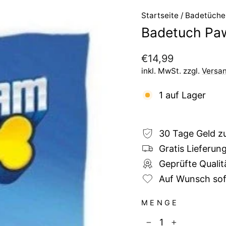
Startseite
/
Badetüche
Badetuch Paw
Normaler
€14,99
Preis
inkl. MwSt. zzgl.
Versa
1 auf Lager
30 Tage Geld z
Gratis Lieferun
Geprüfte Qualit
Auf Wunsch sofo
MENGE