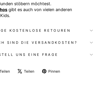
Hunden stöbern möchtest.
chos
gibt es auch von vielen anderen
 Kids.
AGE KOSTENLOSE RETOUREN
CH SIND DIE VERSANDKOSTEN?
STELL UNS EINE FRAGE
Auf
Auf
Auf
Teilen
Teilen
Pinnen
Facebook
X
Pinterest
teilen
twittern
pinnen