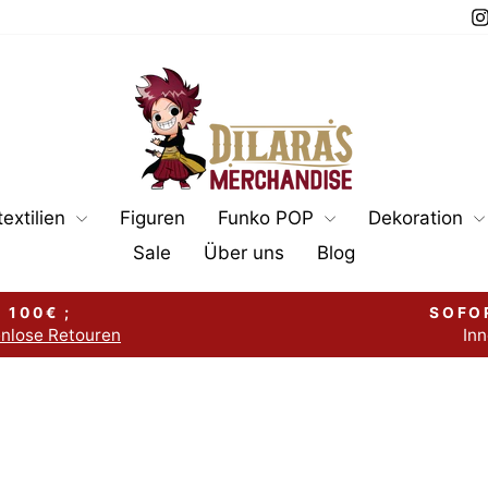
extilien
Figuren
Funko POP
Dekoration
Sale
Über uns
Blog
 100€ ;
SOFO
enlose Retouren
Inn
Pause
Diashow