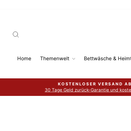
Direkt
zum
Inhalt
Suche
Home
Themenwelt
Bettwäsche & Heimt
KOSTENLOSER VERSAND AB
30 Tage Geld zurück-Garantie und kost