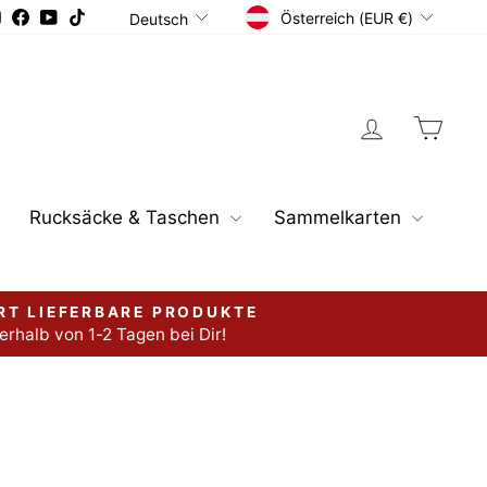
Währung
Sprache
Instagram
Facebook
YouTube
TikTok
Österreich (EUR €)
Deutsch
Einloggen
Ware
Rucksäcke & Taschen
Sammelkarten
RT LIEFERBARE PRODUKTE
erhalb von 1-2 Tagen bei Dir!