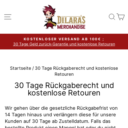
Direkt
zum
Seitennavigation
Such
W
Inhalt
KOSTENLOSER VERSAND AB 100€ ;
30 Tage Geld zurück-Garantie und kostenlose Retouren
Pause
Diashow
Startseite
/
30 Tage Rückgaberecht und kostenlose
Retouren
30 Tage Rückgaberecht und
kostenlose Retouren
Wir gehen über die gesetzliche Rückgabefrist von
14 Tagen hinaus und verlängern diese für unsere
Kunden auf 30 Tage ab Zustelldatum. Falls das
bestellte Produkt einen Mangel hat oder du nicht