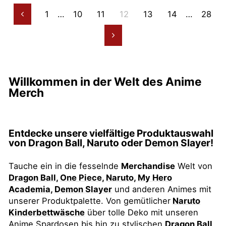
1
…
10
11
12
13
14
…
28
Zurück
Vorwärts
Willkommen in der Welt des Anime
Merch
Entdecke unsere vielfältige Produktauswahl
von
Dragon Ball
,
Naruto
oder
Demon Slayer
!
Tauche ein in die fesselnde
Merchandise
Welt von
Dragon Ball
,
One Piece
,
Naruto
,
My Hero
Academia
,
Demon Slayer
und anderen Animes mit
unserer Produktpalette. Von gemütlicher
Naruto
Kinderbettwäsche
über tolle Deko mit unseren
Anime Spardosen
bis hin zu stylischen
Dragon Ball