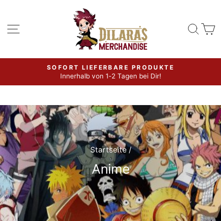
Direkt
zum
Seitennavigation
Such
W
Inhalt
SOFORT LIEFERBARE PRODUKTE
Innerhalb von 1-2 Tagen bei Dir!
Pause
Diashow
Startseite
/
Anime